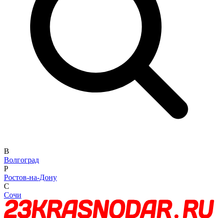
В
Волгоград
Р
Ростов-на-Дону
С
Сочи