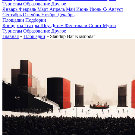
Туристам
Образование
Другое
Январь
Февраль
Март
Апрель
Май
Июнь
Июль
🌻
Август
Сентябрь
Октябрь
Ноябрь
Декабрь
Площадки
Подборки
Концерты
Театры
Шоу
Детям
Фестивали
Спорт
Музеи
Туристам
Образование
Другое
Главная
»
Площадки
» Standup Bar Krasnodar