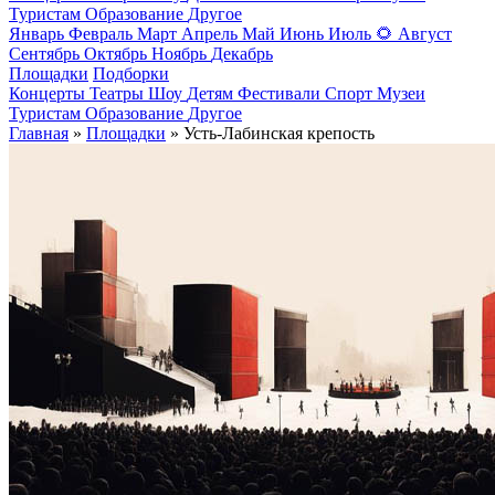
Туристам
Образование
Другое
Январь
Февраль
Март
Апрель
Май
Июнь
Июль
🌻
Август
Сентябрь
Октябрь
Ноябрь
Декабрь
Площадки
Подборки
Концерты
Театры
Шоу
Детям
Фестивали
Спорт
Музеи
Туристам
Образование
Другое
Главная
»
Площадки
» Усть-Лабинская крепость