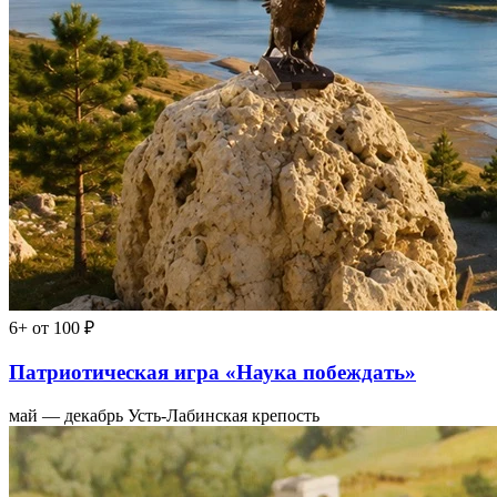
6+
от 100 ₽
Патриотическая игра «Наука побеждать»
май — декабрь
Усть-Лабинская крепость