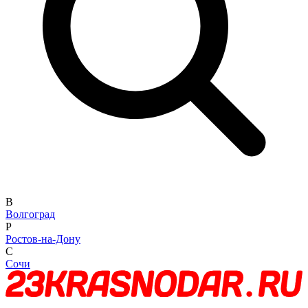
В
Волгоград
Р
Ростов-на-Дону
С
Сочи