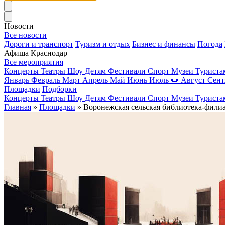
Новости
Все новости
Дороги и транспорт
Туризм и отдых
Бизнес и финансы
Погода
Афиша Краснодар
Все мероприятия
Концерты
Театры
Шоу
Детям
Фестивали
Спорт
Музеи
Турист
Январь
Февраль
Март
Апрель
Май
Июнь
Июль
🌻
Август
Сент
Площадки
Подборки
Концерты
Театры
Шоу
Детям
Фестивали
Спорт
Музеи
Турист
Главная
»
Площадки
» Воронежская сельская библиотека-фили