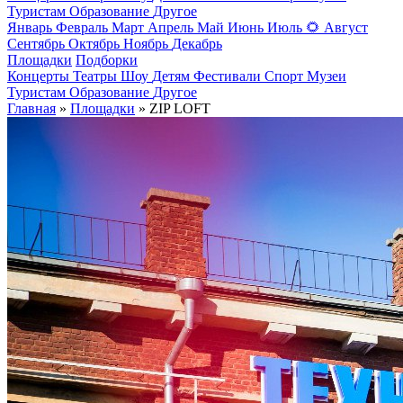
Туристам
Образование
Другое
Январь
Февраль
Март
Апрель
Май
Июнь
Июль
🌻
Август
Сентябрь
Октябрь
Ноябрь
Декабрь
Площадки
Подборки
Концерты
Театры
Шоу
Детям
Фестивали
Спорт
Музеи
Туристам
Образование
Другое
Главная
»
Площадки
» ZIP LOFT