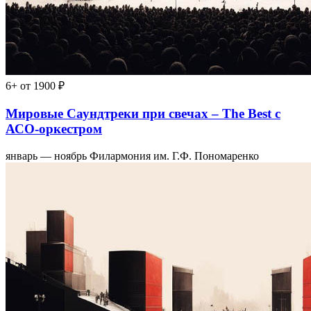
6+
от 1900 ₽
Мировые Саундтреки при свечах – The Best с
АСО-оркестром
январь — ноябрь
Филармония им. Г.Ф. Пономаренко