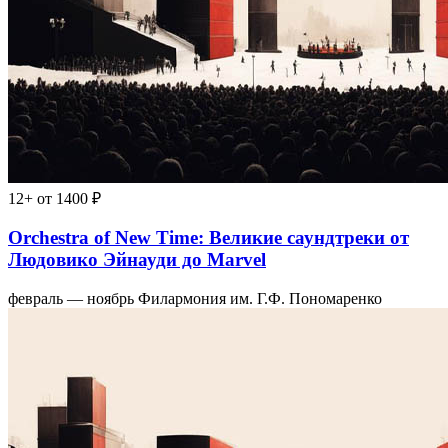
12+
от 1400 ₽
Orchestra of New Time: Великие саундтреки от
Людовико Эйнауди до Marvel
февраль — ноябрь
Филармония им. Г.Ф. Пономаренко