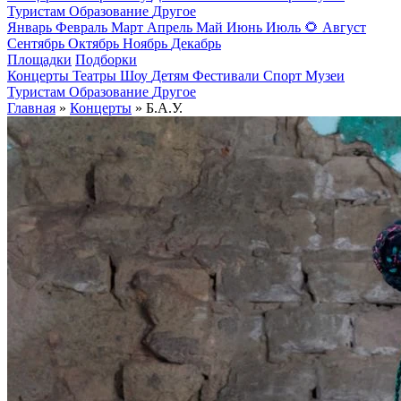
Туристам
Образование
Другое
Январь
Февраль
Март
Апрель
Май
Июнь
Июль
🌻
Август
Сентябрь
Октябрь
Ноябрь
Декабрь
Площадки
Подборки
Концерты
Театры
Шоу
Детям
Фестивали
Спорт
Музеи
Туристам
Образование
Другое
Главная
»
Концерты
» Б.А.У.