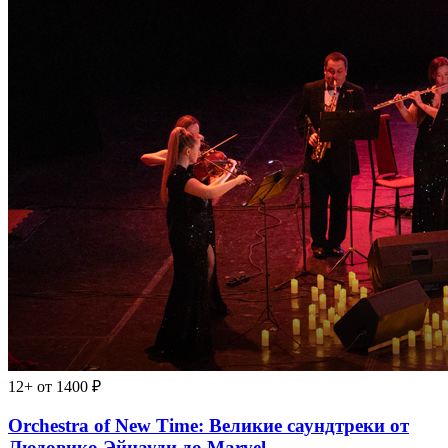
12+
от 1400 ₽
Orchestra of New Time: Великие саундтреки от
Людовико Эйнауди до Marvel