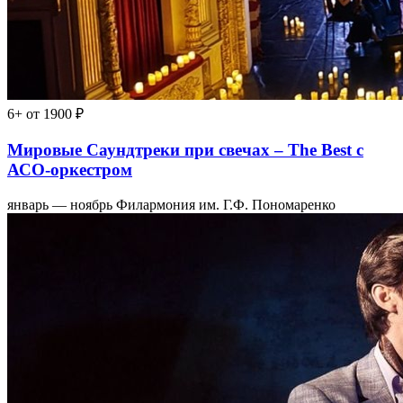
6+
от 1900 ₽
Мировые Саундтреки при свечах – The Best с
АСО-оркестром
январь — ноябрь
Филармония им. Г.Ф. Пономаренко