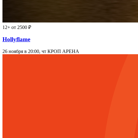
12+
от 2500 ₽
Hollyflame
26 ноября в 20:00, чт
КРОП АРЕНА