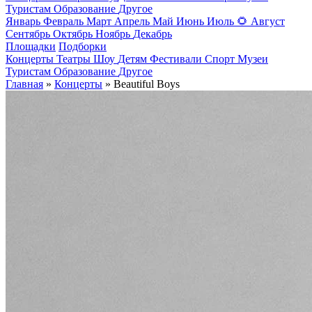
Туристам
Образование
Другое
Январь
Февраль
Март
Апрель
Май
Июнь
Июль
🌻
Август
Сентябрь
Октябрь
Ноябрь
Декабрь
Площадки
Подборки
Концерты
Театры
Шоу
Детям
Фестивали
Спорт
Музеи
Туристам
Образование
Другое
Главная
»
Концерты
» Beautiful Boys