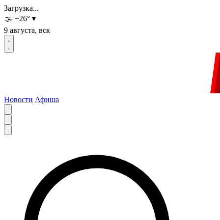
Загрузка...
🌫️
+26
°
▾
9 августа, вск
Новости
Афиша