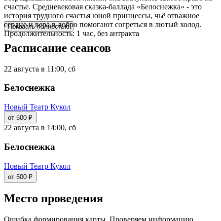
счастье. Средневековая сказка-баллада «Белоснежка» - это
история трудного счастья юной принцессы, чьё отважное
сердце и вера в добро помогают согреться в лютый холод.
Показать полностью
Продолжительность: 1 час, без антракта
Расписание сеансов
22 августа в 11:00, сб
Белоснежка
Новый Театр Кукол
от 500 ₽
22 августа в 14:00, сб
Белоснежка
Новый Театр Кукол
от 500 ₽
Место проведения
Ошибка формирования карты. Проверяем информацию