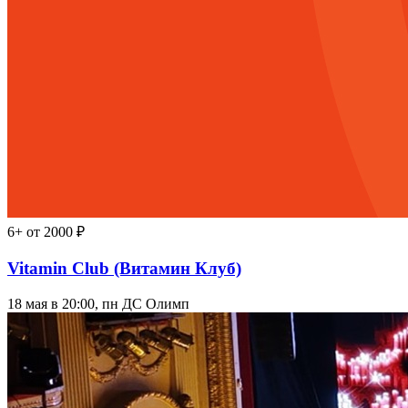
6+
от 2000 ₽
Vitamin Club (Витамин Клуб)
18 мая в 20:00, пн
ДС Олимп