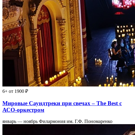
6+
от 1900 ₽
Мировые Саундтреки при свечах – The Best с
АСО-оркестром
январь — ноябрь
Филармония им. Г.Ф. Пономаренко