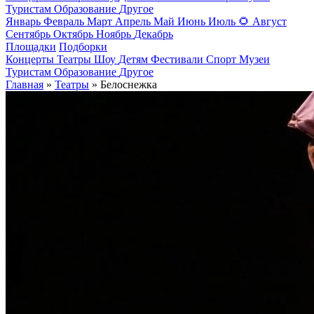
Туристам
Образование
Другое
Январь
Февраль
Март
Апрель
Май
Июнь
Июль
🌻
Август
Сентябрь
Октябрь
Ноябрь
Декабрь
Площадки
Подборки
Концерты
Театры
Шоу
Детям
Фестивали
Спорт
Музеи
Туристам
Образование
Другое
Главная
»
Театры
» Белоснежка