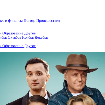
нес и финансы
Погода
Происшествия
ам
Образование
Другое
ябрь
Октябрь
Ноябрь
Декабрь
ам
Образование
Другое