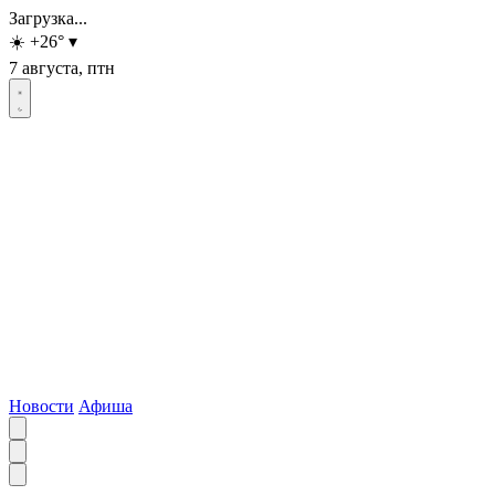
Загрузка...
☀️
+26
°
▾
7 августа, птн
Новости
Афиша