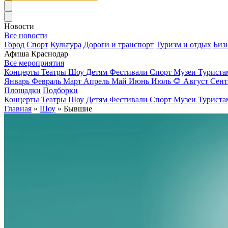
Новости
Все новости
Город
Спорт
Культура
Дороги и транспорт
Туризм и отдых
Биз
Афиша Краснодар
Все мероприятия
Концерты
Театры
Шоу
Детям
Фестивали
Спорт
Музеи
Турист
Январь
Февраль
Март
Апрель
Май
Июнь
Июль
🌻
Август
Сент
Площадки
Подборки
Концерты
Театры
Шоу
Детям
Фестивали
Спорт
Музеи
Турист
Главная
»
Шоу
» Бывшие