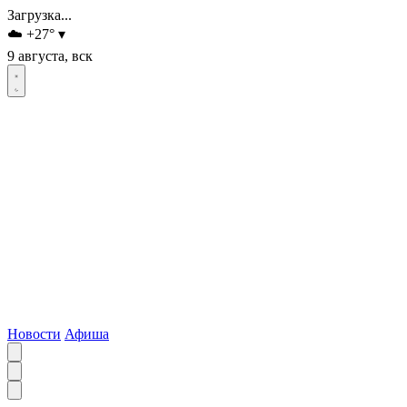
Загрузка...
☁️
+27
°
▾
9 августа, вск
Новости
Афиша