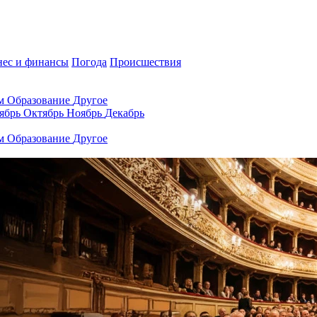
нес и финансы
Погода
Происшествия
ам
Образование
Другое
ябрь
Октябрь
Ноябрь
Декабрь
ам
Образование
Другое