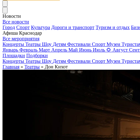
Новости
Все новости
Город
Спорт
Культура
Дороги и транспорт
Туризм и отдых
Биз
Афиша Краснодар
Все мероприятия
Концерты
Театры
Шоу
Детям
Фестивали
Спорт
Музеи
Турист
Январь
Февраль
Март
Апрель
Май
Июнь
Июль
🌻
Август
Сент
Площадки
Подборки
Концерты
Театры
Шоу
Детям
Фестивали
Спорт
Музеи
Турист
Главная
»
Театры
» Дон Кихот