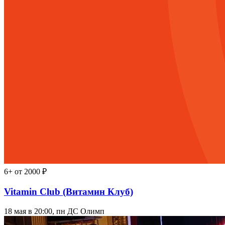
6+
от 2000 ₽
Vitamin Club (Витамин Клуб)
18 мая в 20:00, пн
ДС Олимп