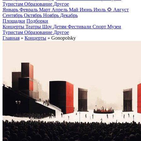
Туристам
Образование
Другое
Январь
Февраль
Март
Апрель
Май
Июнь
Июль
🌻
Август
Сентябрь
Октябрь
Ноябрь
Декабрь
Площадки
Подборки
Концерты
Театры
Шоу
Детям
Фестивали
Спорт
Музеи
Туристам
Образование
Другое
Главная
»
Концерты
» Gonopolsky