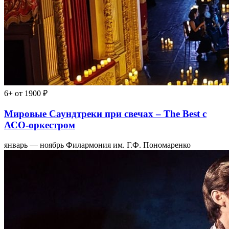
6+
от 1900 ₽
Мировые Саундтреки при свечах – The Best с
АСО-оркестром
январь — ноябрь
Филармония им. Г.Ф. Пономаренко