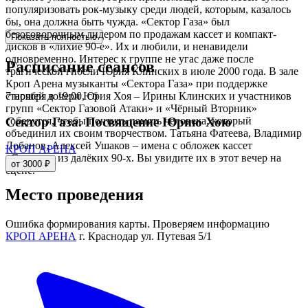
популяризовать рок-музыку среди людей, которым, казалось
бы, она должна быть чужда. «Сектор Газа» был
безоговорочным лидером по продажам кассет и компакт-
Показать полностью
дисков в «лихие 90-е». Их и любили, и ненавидели
одновременно. Интерес к группе не угас даже после
Расписание сеансов
трагической гибели Юрия Клинских в июле 2000 года. В зале
Кроп Арена музыканты «Сектора Газа» при поддержке
7 ноября в 19:00, сб
старшей дочери Юрия Хоя – Ирины Клинских и участников
групп «Сектор Газовой Атаки» и «Чёрный Вторник»
соберутся, чтобы почтить память человека, который
Сектор Газа. Посвящение Юрию Хою
объединил их своим творчеством. Татьяна Фатеева, Владимир
Лобанов, Алексей Ушаков – имена с обложек кассет
КРОП АРЕНА
«Сектора» из далёких 90-х. Вы увидите их в этот вечер на
от 3000 ₽
сцене.
Место проведения
Ошибка формирования карты. Проверяем информацию
КРОП АРЕНА
г. Краснодар ул. Путевая 5/1