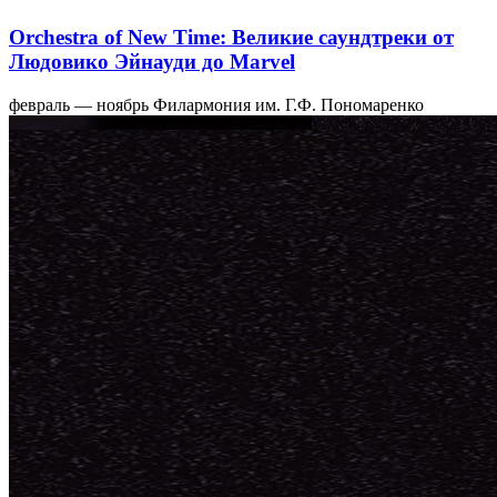
Orchestra of New Time: Великие саундтреки от
Людовико Эйнауди до Marvel
февраль — ноябрь
Филармония им. Г.Ф. Пономаренко