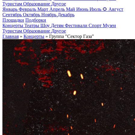
Туристам
Образование
Другое
Январь
Февраль
Март
Апрель
Май
Июнь
Июль
🌻
Август
Сентябрь
Октябрь
Ноябрь
Декабрь
Площадки
Подборки
Концерты
Театры
Шоу
Детям
Фестивали
Спорт
Музеи
Туристам
Образование
Другое
Главная
»
Концерты
» Группа "Сектор Газа"