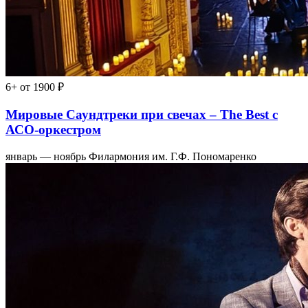
6+
от 1900 ₽
Мировые Саундтреки при свечах – The Best с
АСО-оркестром
январь — ноябрь
Филармония им. Г.Ф. Пономаренко