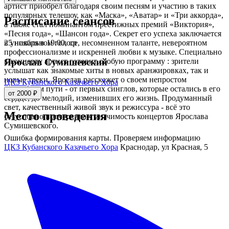
артист приобрел благодаря своим песням и участию в таких
популярных телешоу, как «Маска», «Аватар» и «Три аккорда»,
Расписание сеансов
а также стал номинантом престижных премий «Виктория»,
«Песня года», «Шансон года». Секрет его успеха заключается
25 ноября в 19:00, ср
в уникальном голосе, несомненном таланте, невероятном
профессионализме и искренней любви к музыке. Специально
к концерту артист готовит особую программу : зрители
Ярослав Сумишевский
услышат как знакомые хиты в новых аранжировках, так и
новые треки. Ярослав расскажет о своем непростом
ЦКЗ Кубанского Казачьего Хора
творческом пути - от первых синглов, которые остались в его
от 2000 ₽
сердце, до мелодий, изменивших его жизнь. Продуманный
свет, качественный живой звук и режиссура - всё это
Место проведения
безусловно подчеркивает значимость концертов Ярослава
Сумишевского.
Ошибка формирования карты. Проверяем информацию
ЦКЗ Кубанского Казачьего Хора
Краснодар, ул Красная, 5