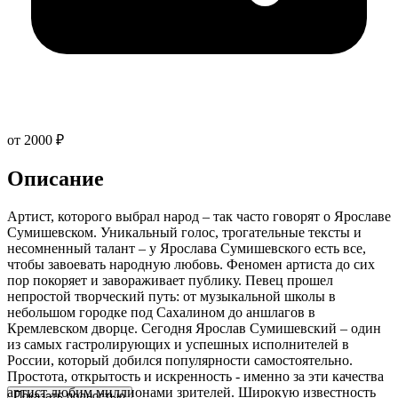
от 2000 ₽
Описание
Артист, которого выбрал народ – так часто говорят о Ярославе
Сумишевском. Уникальный голос, трогательные тексты и
несомненный талант – у Ярослава Сумишевского есть все,
чтобы завоевать народную любовь. Феномен артиста до сих
пор покоряет и завораживает публику. Певец прошел
непростой творческий путь: от музыкальной школы в
небольшом городке под Сахалином до аншлагов в
Кремлевском дворце. Сегодня Ярослав Сумишевский – один
из самых гастролирующих и успешных исполнителей в
России, который добился популярности самостоятельно.
Простота, открытость и искренность - именно за эти качества
артист любим миллионами зрителей. Широкую известность
Показать полностью