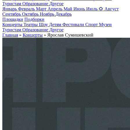
Туристам
Образование
Другое
Январь
Февраль
Март
Апрель
Май
Июнь
Июль
🌻
Август
Сентябрь
Октябрь
Ноябрь
Декабрь
Площадки
Подборки
Концерты
Театры
Шоу
Детям
Фестивали
Спорт
Музеи
Туристам
Образование
Другое
Главная
»
Концерты
» Ярослав Сумишевский