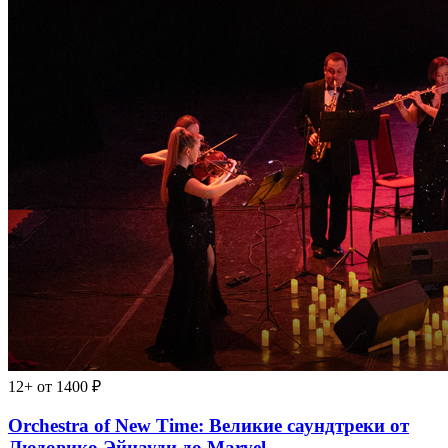
12+
от 1400 ₽
Orchestra of New Time: Великие саундтреки от
Людовико Эйнауди до Marvel