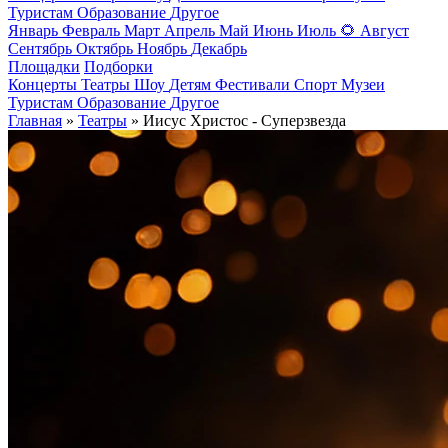
Туристам
Образование
Другое
Январь
Февраль
Март
Апрель
Май
Июнь
Июль
🌻
Август
Сентябрь
Октябрь
Ноябрь
Декабрь
Площадки
Подборки
Концерты
Театры
Шоу
Детям
Фестивали
Спорт
Музеи
Туристам
Образование
Другое
Главная
»
Театры
» Иисус Христос - Суперзвезда