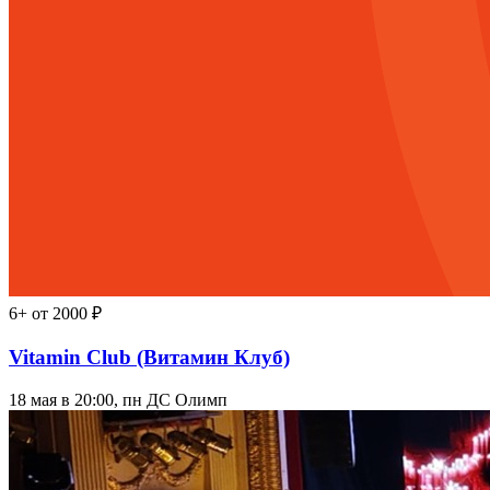
6+
от 2000 ₽
Vitamin Club (Витамин Клуб)
18 мая в 20:00, пн
ДС Олимп