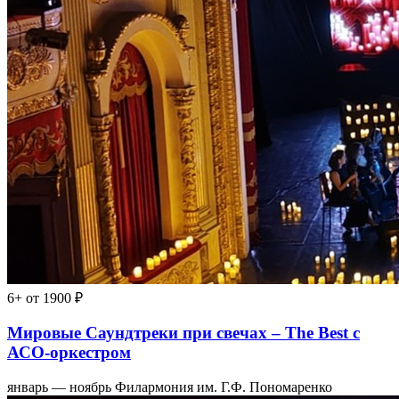
6+
от 1900 ₽
Мировые Саундтреки при свечах – The Best с
АСО-оркестром
январь — ноябрь
Филармония им. Г.Ф. Пономаренко