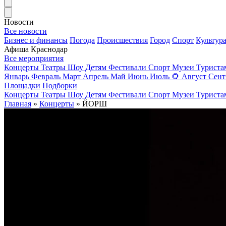
Новости
Все новости
Бизнес и финансы
Погода
Происшествия
Город
Спорт
Культур
Афиша Краснодар
Все мероприятия
Концерты
Театры
Шоу
Детям
Фестивали
Спорт
Музеи
Турист
Январь
Февраль
Март
Апрель
Май
Июнь
Июль
🌻
Август
Сент
Площадки
Подборки
Концерты
Театры
Шоу
Детям
Фестивали
Спорт
Музеи
Турист
Главная
»
Концерты
» ЙОРШ