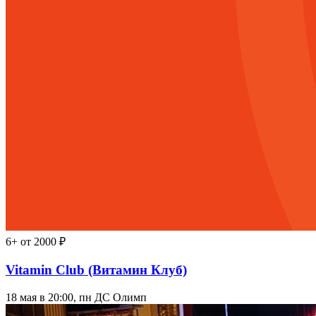
6+
от 2000 ₽
Vitamin Club (Витамин Клуб)
18 мая в 20:00, пн
ДС Олимп