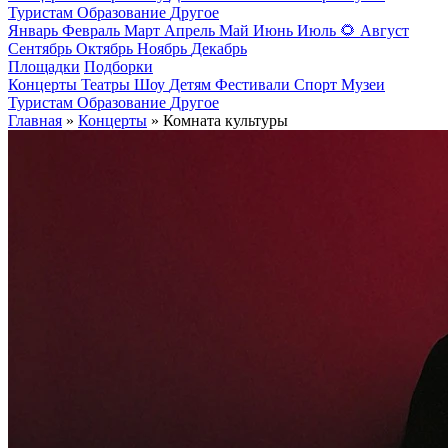
Туристам
Образование
Другое
Январь
Февраль
Март
Апрель
Май
Июнь
Июль
🌻
Август
Сентябрь
Октябрь
Ноябрь
Декабрь
Площадки
Подборки
Концерты
Театры
Шоу
Детям
Фестивали
Спорт
Музеи
Туристам
Образование
Другое
Главная
»
Концерты
» Комната культуры