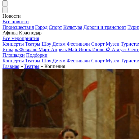
Новости
Все новости
Происшествия
Город
Спорт
Культура
Дороги и транспорт
Тури
Афиша Краснодар
Все мероприятия
Концерты
Театры
Шоу
Детям
Фестивали
Спорт
Музеи
Турист
Январь
Февраль
Март
Апрель
Май
Июнь
Июль
🌻
Август
Сент
Площадки
Подборки
Концерты
Театры
Шоу
Детям
Фестивали
Спорт
Музеи
Турист
Главная
»
Театры
» Коппелия