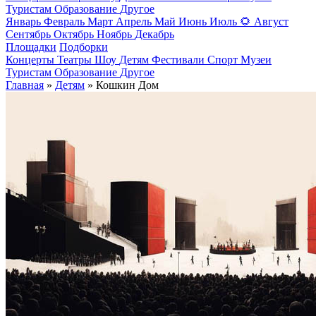
Туристам
Образование
Другое
Январь
Февраль
Март
Апрель
Май
Июнь
Июль
🌻
Август
Сентябрь
Октябрь
Ноябрь
Декабрь
Площадки
Подборки
Концерты
Театры
Шоу
Детям
Фестивали
Спорт
Музеи
Туристам
Образование
Другое
Главная
»
Детям
» Кошкин Дом