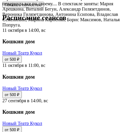
повернула все по-своему.... В спектакле заняты: Мария
Показать полностью
Арешкина, Виталий Бегун, Александр Гилязетдинов,
Вероника Гилязетдинова, Антонина Есипова, Владислав
Расписание сеансов
Семенихин, Марина Карпенко, Борис Максимов, Наталья
Попруга.
11 октября в 14:00, вс
Кошкин дом
Новый Театр Кукол
от 500 ₽
11 октября в 11:00, вс
Кошкин дом
Новый Театр Кукол
от 500 ₽
27 сентября в 14:00, вс
Кошкин дом
Новый Театр Кукол
от 500 ₽