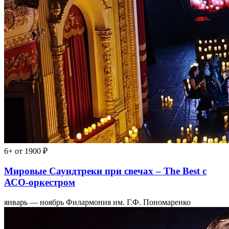
6+
от 1900 ₽
Мировые Саундтреки при свечах – The Best с
АСО-оркестром
январь — ноябрь
Филармония им. Г.Ф. Пономаренко