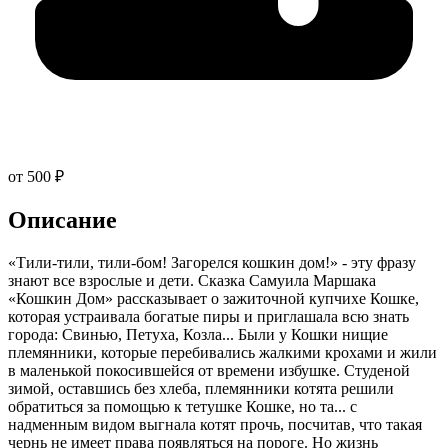
от 500 ₽
Описание
«Тили-тили, тили-бом! Загорелся кошкин дом!» - эту фразу
знают все взрослые и дети. Сказка Самуила Маршака
«Кошкин Дом» рассказывает о зажиточной купчихе Кошке,
которая устраивала богатые пиры и приглашала всю знать
города: Свинью, Петуха, Козла... Были у Кошки нищие
племянники, которые перебивались жалкими крохами и жили
в маленькой покосившейся от времени избушке. Студеной
зимой, оставшись без хлеба, племянники котята решили
обратиться за помощью к тетушке Кошке, но та... с
надменным видом выгнала котят прочь, посчитав, что такая
чернь не имеет права появляться на пороге. Но жизнь