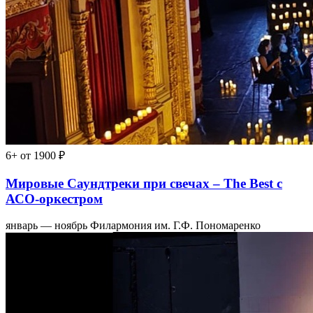
6+
от 1900 ₽
Мировые Саундтреки при свечах – The Best с
АСО-оркестром
январь — ноябрь
Филармония им. Г.Ф. Пономаренко