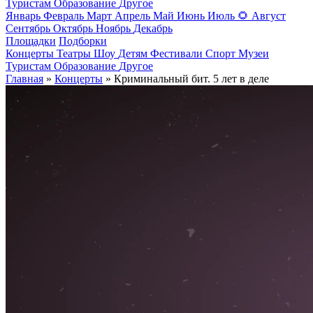
Туристам
Образование
Другое
Январь
Февраль
Март
Апрель
Май
Июнь
Июль
🌻
Август
Сентябрь
Октябрь
Ноябрь
Декабрь
Площадки
Подборки
Концерты
Театры
Шоу
Детям
Фестивали
Спорт
Музеи
Туристам
Образование
Другое
Главная
»
Концерты
» Криминальный бит. 5 лет в деле