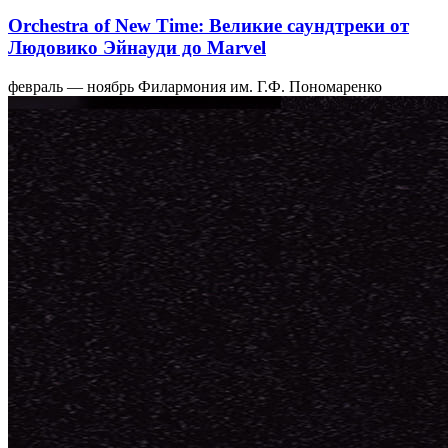
Orchestra of New Time: Великие саундтреки от
Людовико Эйнауди до Marvel
февраль — ноябрь
Филармония им. Г.Ф. Пономаренко