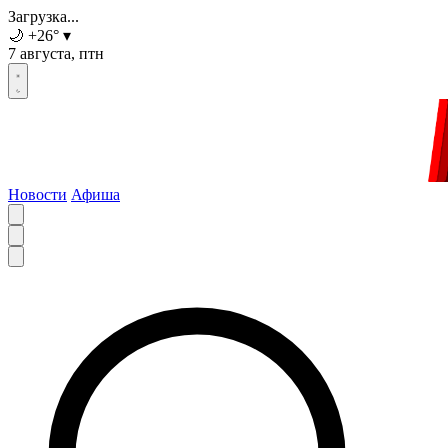
Загрузка...
🌙
+26
°
▾
7 августа, птн
Новости
Афиша