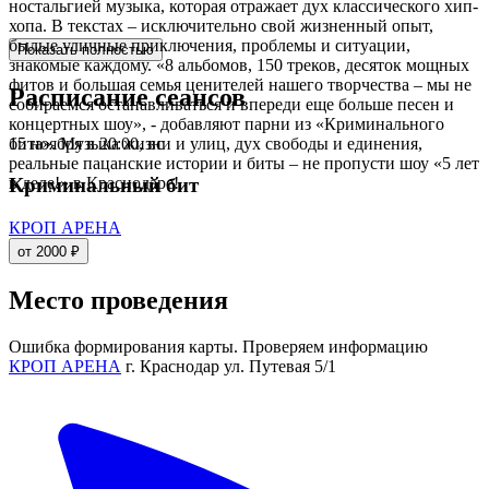
ностальгией музыка, которая отражает дух классического хип-
хопа. В текстах – исключительно свой жизненный опыт,
былые уличные приключения, проблемы и ситуации,
Показать полностью
знакомые каждому. «8 альбомов, 150 треков, десяток мощных
фитов и большая семья ценителей нашего творчества – мы не
Расписание сеансов
собираемся останавливаться и впереди еще больше песен и
концертных шоу», - добавляют парни из «Криминального
15 ноября в 20:00, вс
бита». Музыка жизни и улиц, дух свободы и единения,
реальные пацанские истории и биты – не пропусти шоу «5 лет
в деле!» в Краснодаре!
Криминальный бит
КРОП АРЕНА
от 2000 ₽
Место проведения
Ошибка формирования карты. Проверяем информацию
КРОП АРЕНА
г. Краснодар ул. Путевая 5/1