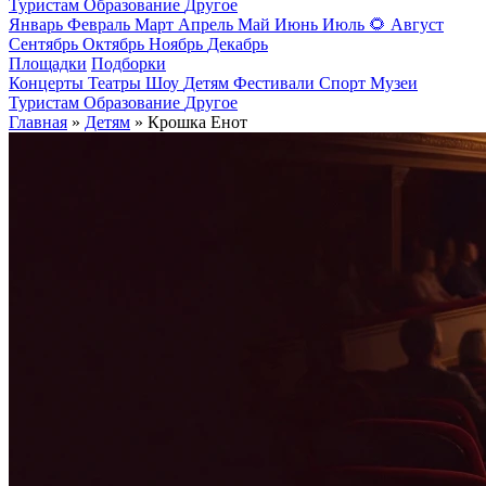
Туристам
Образование
Другое
Январь
Февраль
Март
Апрель
Май
Июнь
Июль
🌻
Август
Сентябрь
Октябрь
Ноябрь
Декабрь
Площадки
Подборки
Концерты
Театры
Шоу
Детям
Фестивали
Спорт
Музеи
Туристам
Образование
Другое
Главная
»
Детям
» Крошка Енот