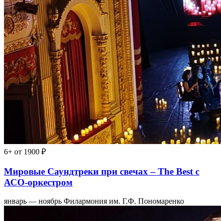
6+
от 1900 ₽
Мировые Саундтреки при свечах – The Best с
АСО-оркестром
январь — ноябрь
Филармония им. Г.Ф. Пономаренко