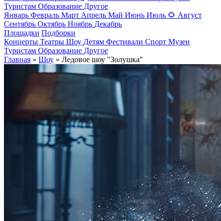
Туристам
Образование
Другое
Январь
Февраль
Март
Апрель
Май
Июнь
Июль
🌻
Август
Сентябрь
Октябрь
Ноябрь
Декабрь
Площадки
Подборки
Концерты
Театры
Шоу
Детям
Фестивали
Спорт
Музеи
Туристам
Образование
Другое
Главная
»
Шоу
» Ледовое шоу "Золушка"