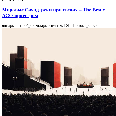
Мировые Саундтреки при свечах – The Best с
АСО-оркестром
январь — ноябрь
Филармония им. Г.Ф. Пономаренко