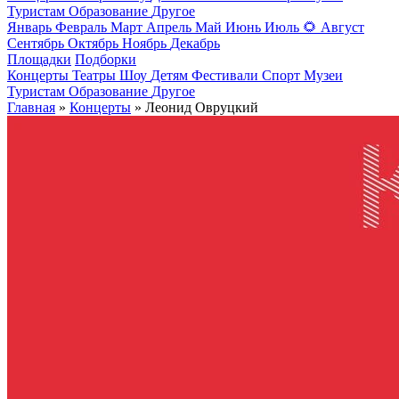
Туристам
Образование
Другое
Январь
Февраль
Март
Апрель
Май
Июнь
Июль
🌻
Август
Сентябрь
Октябрь
Ноябрь
Декабрь
Площадки
Подборки
Концерты
Театры
Шоу
Детям
Фестивали
Спорт
Музеи
Туристам
Образование
Другое
Главная
»
Концерты
» Леонид Овруцкий