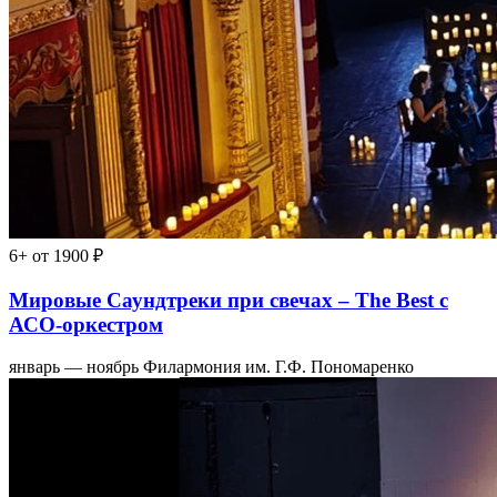
6+
от 1900 ₽
Мировые Саундтреки при свечах – The Best с
АСО-оркестром
январь — ноябрь
Филармония им. Г.Ф. Пономаренко