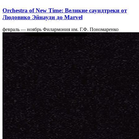
Orchestra of New Time: Великие саундтреки от
Людовико Эйнауди до Marvel
февраль — ноябрь
Филармония им. Г.Ф. Пономаренко