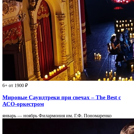
6+
от 1900 ₽
Мировые Саундтреки при свечах – The Best с
АСО-оркестром
январь — ноябрь
Филармония им. Г.Ф. Пономаренко