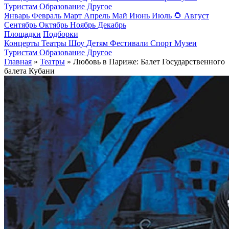
Туристам
Образование
Другое
Январь
Февраль
Март
Апрель
Май
Июнь
Июль
🌻
Август
Сентябрь
Октябрь
Ноябрь
Декабрь
Площадки
Подборки
Концерты
Театры
Шоу
Детям
Фестивали
Спорт
Музеи
Туристам
Образование
Другое
Главная
»
Театры
» Любовь в Париже: Балет Государственного
балета Кубани