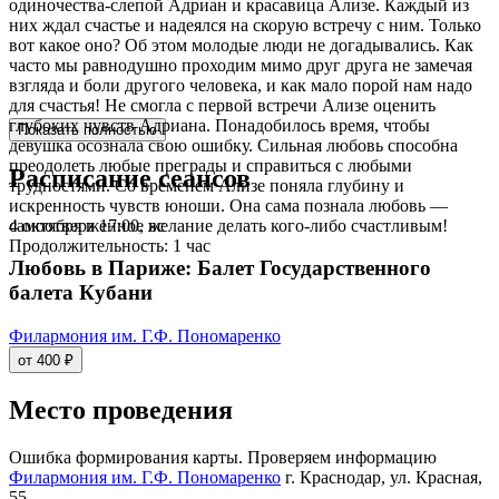
одиночества-слепой Адриан и красавица Ализе. Каждый из
них ждал счастье и надеялся на скорую встречу с ним. Только
вот какое оно? Об этом молодые люди не догадывались. Как
часто мы равнодушно проходим мимо друг друга не замечая
взгляда и боли другого человека, и как мало порой нам надо
для счастья! Не смогла с первой встречи Ализе оценить
глубоких чувств Адриана. Понадобилось время, чтобы
Показать полностью
девушка осознала свою ошибку. Сильная любовь способна
преодолеть любые преграды и справиться с любыми
Расписание сеансов
трудностями. Со временем Ализе поняла глубину и
искренность чувств юноши. Она сама познала любовь —
4 октября в 17:00, вс
самоотверженное желание делать кого-либо счастливым!
Продолжительность: 1 час
Любовь в Париже: Балет Государственного
балета Кубани
Филармония им. Г.Ф. Пономаренко
от 400 ₽
Место проведения
Ошибка формирования карты. Проверяем информацию
Филармония им. Г.Ф. Пономаренко
г. Краснодар, ул. Красная,
55.