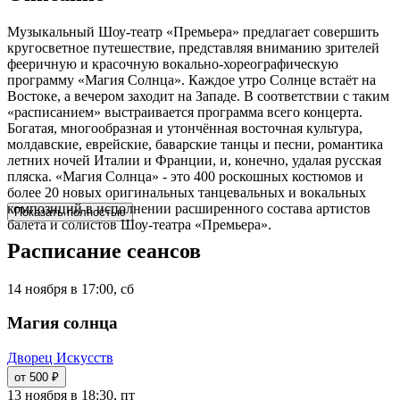
Музыкальный Шоу-театр «Премьера» предлагает совершить
кругосветное путешествие, представляя вниманию зрителей
фееричную и красочную вокально-хореографическую
программу «Магия Солнца». Каждое утро Солнце встаёт на
Востоке, а вечером заходит на Западе. В соответствии с таким
«расписанием» выстраивается программа всего концерта.
Богатая, многообразная и утончённая восточная культура,
молдавские, еврейские, баварские танцы и песни, романтика
летних ночей Италии и Франции, и, конечно, удалая русская
пляска. «Магия Солнца» - это 400 роскошных костюмов и
более 20 новых оригинальных танцевальных и вокальных
композиций в исполнении расширенного состава артистов
Показать полностью
балета и солистов Шоу-театра «Премьера».
Расписание сеансов
14 ноября в 17:00, сб
Магия солнца
Дворец Искусств
от 500 ₽
13 ноября в 18:30, пт