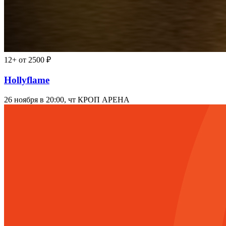
12+
от 2500 ₽
Hollyflame
26 ноября в 20:00, чт
КРОП АРЕНА