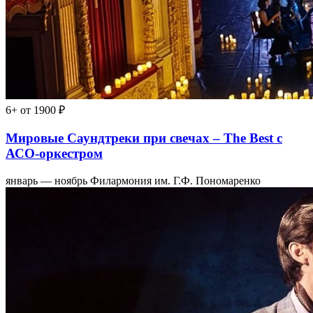
6+
от 1900 ₽
Мировые Саундтреки при свечах – The Best с
АСО-оркестром
январь — ноябрь
Филармония им. Г.Ф. Пономаренко