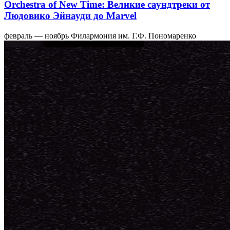
Orchestra of New Time: Великие саундтреки от
Людовико Эйнауди до Marvel
февраль — ноябрь
Филармония им. Г.Ф. Пономаренко