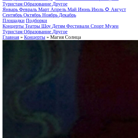
Туристам
Образование
Другое
Январь
Февраль
Март
Апрель
Май
Июнь
Июль
🌻
Август
Сентябрь
Октябрь
Ноябрь
Декабрь
Площадки
Подборки
Концерты
Театры
Шоу
Детям
Фестивали
Спорт
Музеи
Туристам
Образование
Другое
Главная
»
Концерты
» Магия Солнца