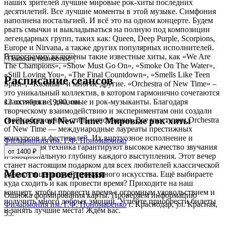
наших зрителей лучшие мировые рок-хиты последних
десятилетий. Все лучшие моменты в этой музыке. Симфония
наполнена ностальгией. И всё это на одном концерте. Будем
рвать смычки и выкладываться на полную под композиции
легендарных групп, таких как: Queen, Deep Purple, Scorpions,
Europe и Nirvana, а также других популярных исполнителей.
В программу включены такие известные хиты, как «We Are
Показать полностью
The Champions», «Show Must Go On», «Smoke On The Water»,
«Still Loving You», «The Final Countdown», «Smells Like Teen
Расписание сеансов
Spirit», «Kashmir» и многие другие. «Orchestra of New Time» –
это уникальный коллектив, в котором гармонично сочетаются
12 октября в 19:00, пн
классические, джазовые и рок-музыканты. Благодаря
творческому взаимодействию и экспериментам они создали
свой собственный стиль исполнения. Все участники Orchestra
Orchestra of New Time: Мировые рок-хиты
of New Time — международные лауреаты престижных
конкурсов и фестивалей. Их виртуозное исполнение и
Филармония им. Г.Ф. Пономаренко
безупречная техника гарантируют высокое качество звучания
от 1400 ₽
и эмоциональную глубину каждого выступления. Этот вечер
станет настоящим подарком для всех любителей классической
Место проведения
музыки и ценителей прекрасного искусства. Ещё выбираете
куда сходить и как провести время? Приходите на наш
концерт, чтобы провести время с огромным удовольствием и
Ошибка формирования карты. Проверяем информацию
получить много добрых эмоций. Успейте приобрести билеты
Филармония им. Г.Ф. Пономаренко
г. Краснодар, ул. Красная,
и занять лучшие места! Ждём вас.
55.