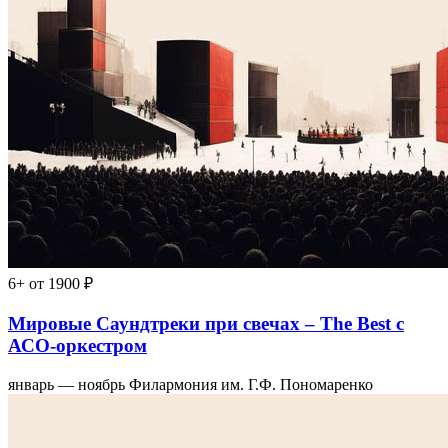
6+
от 1900 ₽
Мировые Саундтреки при свечах – The Best с
АСО-оркестром
январь — ноябрь
Филармония им. Г.Ф. Пономаренко