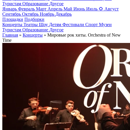
Туристам
Образование
Другое
Январь
Февраль
Март
Апрель
Май
Июнь
Июль
🌻
Август
Сентябрь
Октябрь
Ноябрь
Декабрь
Площадки
Подборки
Концерты
Театры
Шоу
Детям
Фестивали
Спорт
Музеи
Туристам
Образование
Другое
Главная
»
Концерты
» Мировые рок хиты. Orchestra of New
Time