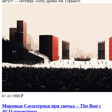
август — сентябрь
Театр Драмы им. Горького
6+
от 1900 ₽
Мировые Саундтреки при свечах – The Best с
АСО-оркестром