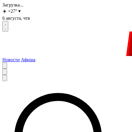
Загрузка...
☀️
+27
°
▾
6 августа, чтв
Новости
Афиша