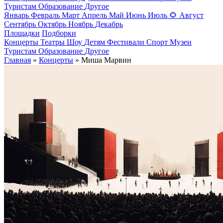
Туристам
Образование
Другое
Январь
Февраль
Март
Апрель
Май
Июнь
Июль
🌻
Август
Сентябрь
Октябрь
Ноябрь
Декабрь
Площадки
Подборки
Концерты
Театры
Шоу
Детям
Фестивали
Спорт
Музеи
Туристам
Образование
Другое
Главная
»
Концерты
» Миша Марвин