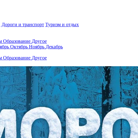
а
Дороги и транспорт
Туризм и отдых
ам
Образование
Другое
ябрь
Октябрь
Ноябрь
Декабрь
ам
Образование
Другое