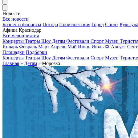
Новости
Все новости
Бизнес и финансы
Погода
Происшествия
Город
Спорт
Культур
Афиша Краснодар
Все мероприятия
Концерты
Театры
Шоу
Детям
Фестивали
Спорт
Музеи
Турист
Январь
Февраль
Март
Апрель
Май
Июнь
Июль
🌻
Август
Сент
Площадки
Подборки
Концерты
Театры
Шоу
Детям
Фестивали
Спорт
Музеи
Турист
Главная
»
Детям
» Морозко