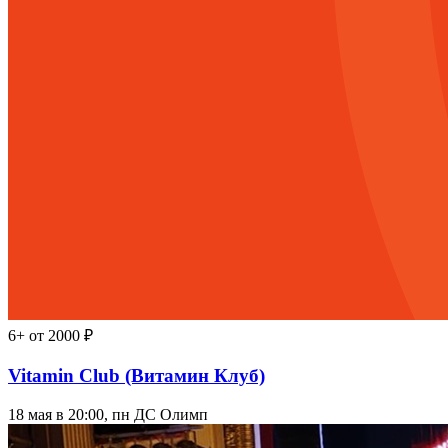
6+
от 2000 ₽
Vitamin Club (Витамин Клуб)
18 мая в 20:00, пн
ДС Олимп