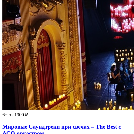
6+
от 1900 ₽
Мировые Саундтреки при свечах – The Best с
АСО-оркестром