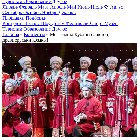
Туристам
Образование
Другое
Январь
Февраль
Март
Апрель
Май
Июнь
Июль
🌻
Август
Сентябрь
Октябрь
Ноябрь
Декабрь
Площадки
Подборки
Концерты
Театры
Шоу
Детям
Фестивали
Спорт
Музеи
Туристам
Образование
Другое
Главная
»
Концерты
» Мы - сыны Кубани славной,
древнеруськи козакы!