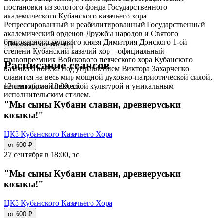
постановки из золотого фонда Государственного
академического Кубанского казачьего хора.
Репрессированный и реабилитированный Государственный
академический орденов Дружбы народов и Святого
благоверного великого князя Димитрия Донского 1-ой
Показать полностью
степени Кубанский казачий хор – официальный
правопреемник Войскового певческого хора Кубанского
Расписание сеансов
казачьего войска под управлением Виктора Захарченко
славится на весь мир мощной духовно-патриотической силой,
12 сентября в 18:00, сб
неповторимой певческой культурой и уникальным
исполнительским стилем.
"Мы сыны Кубани славни, древнеруськи
козакы!"
ЦКЗ Кубанского Казачьего Хора
от 600 ₽
27 сентября в 18:00, вс
"Мы сыны Кубани славни, древнеруськи
козакы!"
ЦКЗ Кубанского Казачьего Хора
от 600 ₽