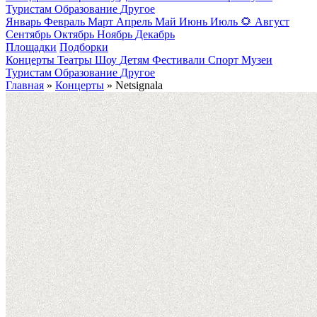
Туристам
Образование
Другое
Январь
Февраль
Март
Апрель
Май
Июнь
Июль
🌻
Август
Сентябрь
Октябрь
Ноябрь
Декабрь
Площадки
Подборки
Концерты
Театры
Шоу
Детям
Фестивали
Спорт
Музеи
Туристам
Образование
Другое
Главная
»
Концерты
» Netsignala