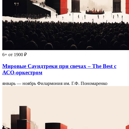
6+
от 1900 ₽
Мировые Саундтреки при свечах – The Best с
АСО-оркестром
январь — ноябрь
Филармония им. Г.Ф. Пономаренко