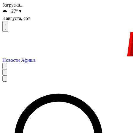
Загрузка...
☁️
+27
°
▾
8 августа, сбт
Новости
Афиша