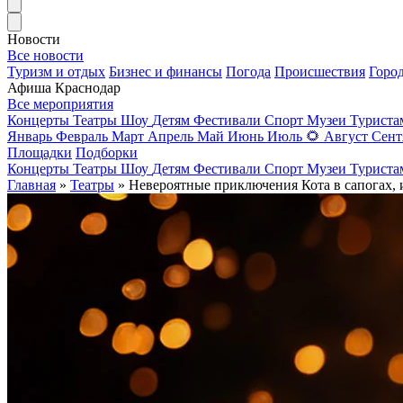
Новости
Все новости
Туризм и отдых
Бизнес и финансы
Погода
Происшествия
Горо
Афиша Краснодар
Все мероприятия
Концерты
Театры
Шоу
Детям
Фестивали
Спорт
Музеи
Турист
Январь
Февраль
Март
Апрель
Май
Июнь
Июль
🌻
Август
Сент
Площадки
Подборки
Концерты
Театры
Шоу
Детям
Фестивали
Спорт
Музеи
Турист
Главная
»
Театры
» Невероятные приключения Кота в сапогах, 