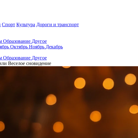
д
Спорт
Культура
Дороги и транспорт
ам
Образование
Другое
ябрь
Октябрь
Ноябрь
Декабрь
ам
Образование
Другое
или Веселое сновидение