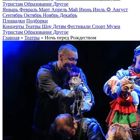
Туристам
Образование
Другое
Январь
Февраль
Март
Апрель
Май
Июнь
Июль
🌻
Август
Сентябрь
Октябрь
Ноябрь
Декабрь
Площадки
Подборки
Концерты
Театры
Шоу
Детям
Фестивали
Спорт
Музеи
Туристам
Образование
Другое
Главная
»
Театры
» Ночь перед Рождеством