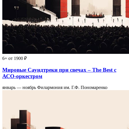
6+
от 1900 ₽
Мировые Саундтреки при свечах – The Best с
АСО-оркестром
январь — ноябрь
Филармония им. Г.Ф. Пономаренко