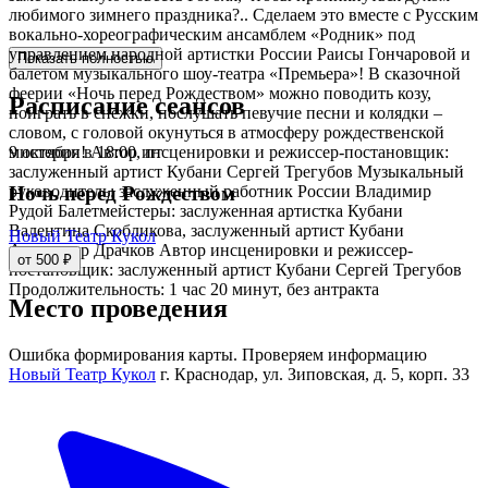
любимого зимнего праздника?.. Сделаем это вместе с Русским
вокально-хореографическим ансамблем «Родник» под
управлением народной артистки России Раисы Гончаровой и
Показать полностью
балетом музыкального шоу-театра «Премьера»! В сказочной
феерии «Ночь перед Рождеством» можно поводить козу,
Расписание сеансов
поиграть в снежки, послушать певучие песни и колядки –
словом, с головой окунуться в атмосферу рождественской
9 октября в 18:00, пт
мистерии! Автор инсценировки и режиссер-постановщик:
заслуженный артист Кубани Сергей Трегубов Музыкальный
руководитель: заслуженный работник России Владимир
Ночь перед Рождеством
Рудой Балетмейстеры: заслуженная артистка Кубани
Валентина Скобликова, заслуженный артист Кубани
Новый Театр Кукол
Александр Драчков Автор инсценировки и режиссер-
от 500 ₽
постановщик: заслуженный артист Кубани Сергей Трегубов
Продолжительность: 1 час 20 минут, без антракта
Место проведения
Ошибка формирования карты. Проверяем информацию
Новый Театр Кукол
г. Краснодар, ул. Зиповская, д. 5, корп. 33