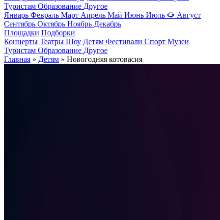
Туристам
Образование
Другое
Январь
Февраль
Март
Апрель
Май
Июнь
Июль
🌻
Август
Сентябрь
Октябрь
Ноябрь
Декабрь
Площадки
Подборки
Концерты
Театры
Шоу
Детям
Фестивали
Спорт
Музеи
Туристам
Образование
Другое
Главная
»
Детям
» Новогодняя котовасия