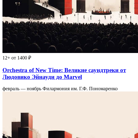
12+
от 1400 ₽
Orchestra of New Time: Великие саундтреки от
Людовико Эйнауди до Marvel
февраль — ноябрь
Филармония им. Г.Ф. Пономаренко