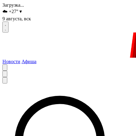
Загрузка...
☁️
+27
°
▾
9 августа, вск
Новости
Афиша