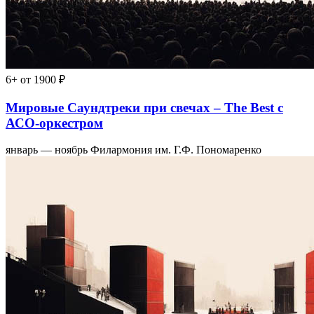
6+
от 1900 ₽
Мировые Саундтреки при свечах – The Best с
АСО-оркестром
январь — ноябрь
Филармония им. Г.Ф. Пономаренко