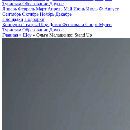
Туристам
Образование
Другое
Январь
Февраль
Март
Апрель
Май
Июнь
Июль
🌻
Август
Сентябрь
Октябрь
Ноябрь
Декабрь
Площадки
Подборки
Концерты
Театры
Шоу
Детям
Фестивали
Спорт
Музеи
Туристам
Образование
Другое
Главная
»
Шоу
» Ольга Малащенко: Stand Up