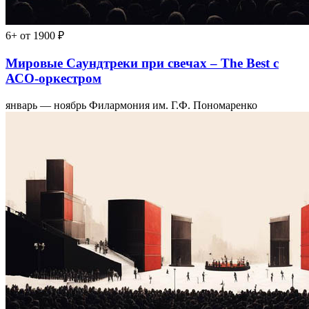
6+
от 1900 ₽
Мировые Саундтреки при свечах – The Best с
АСО-оркестром
январь — ноябрь
Филармония им. Г.Ф. Пономаренко