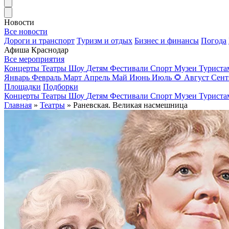
Новости
Все новости
Дороги и транспорт
Туризм и отдых
Бизнес и финансы
Погода
Афиша Краснодар
Все мероприятия
Концерты
Театры
Шоу
Детям
Фестивали
Спорт
Музеи
Турист
Январь
Февраль
Март
Апрель
Май
Июнь
Июль
🌻
Август
Сент
Площадки
Подборки
Концерты
Театры
Шоу
Детям
Фестивали
Спорт
Музеи
Турист
Главная
»
Театры
» Раневская. Великая насмешница