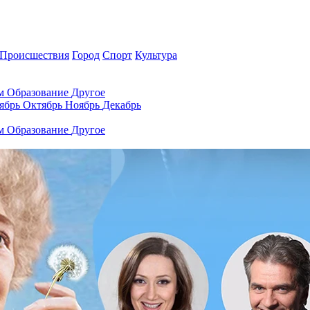
Происшествия
Город
Спорт
Культура
ам
Образование
Другое
ябрь
Октябрь
Ноябрь
Декабрь
ам
Образование
Другое