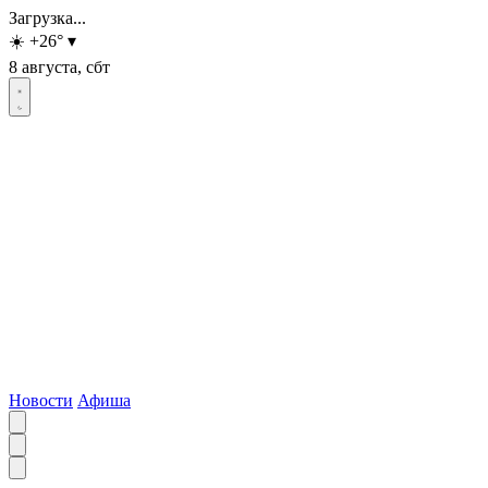
Загрузка...
☀️
+26
°
▾
8 августа, сбт
Новости
Афиша