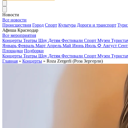
Новости
Все новости
Происшествия
Город
Спорт
Культура
Дороги и транспорт
Тури
Афиша Краснодар
Все мероприятия
Концерты
Театры
Шоу
Детям
Фестивали
Спорт
Музеи
Турист
Январь
Февраль
Март
Апрель
Май
Июнь
Июль
🌻
Август
Сент
Площадки
Подборки
Концерты
Театры
Шоу
Детям
Фестивали
Спорт
Музеи
Турист
Главная
»
Концерты
» Roza Zergerli (Роза Зергерли)