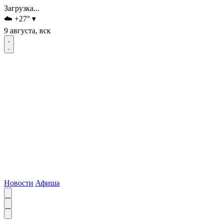
Загрузка...
☁️
+27
°
▾
9 августа, вск
Новости
Афиша