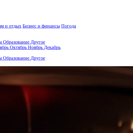
зм и отдых
Бизнес и финансы
Погода
ам
Образование
Другое
ябрь
Октябрь
Ноябрь
Декабрь
ам
Образование
Другое