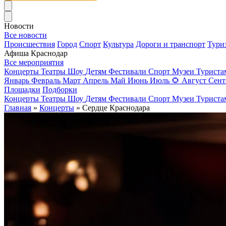
Новости
Все новости
Происшествия
Город
Спорт
Культура
Дороги и транспорт
Тури
Афиша Краснодар
Все мероприятия
Концерты
Театры
Шоу
Детям
Фестивали
Спорт
Музеи
Турист
Январь
Февраль
Март
Апрель
Май
Июнь
Июль
🌻
Август
Сент
Площадки
Подборки
Концерты
Театры
Шоу
Детям
Фестивали
Спорт
Музеи
Турист
Главная
»
Концерты
» Сердце Краснодара