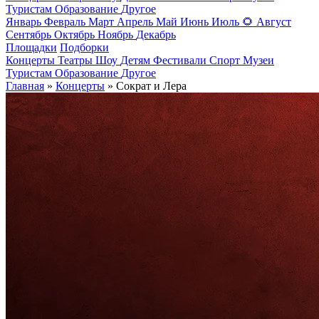
Туристам
Образование
Другое
Январь
Февраль
Март
Апрель
Май
Июнь
Июль
🌻
Август
Сентябрь
Октябрь
Ноябрь
Декабрь
Площадки
Подборки
Концерты
Театры
Шоу
Детям
Фестивали
Спорт
Музеи
Туристам
Образование
Другое
Главная
»
Концерты
» Сократ и Лера