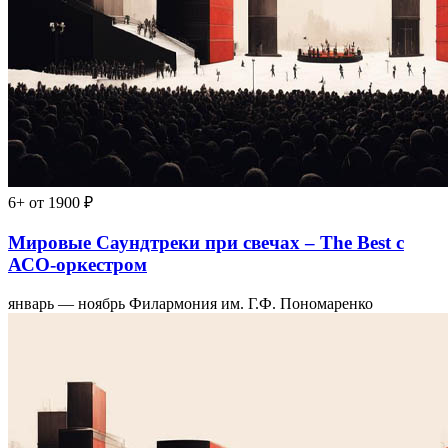
6+
от 1900 ₽
Мировые Саундтреки при свечах – The Best с
АСО-оркестром
январь — ноябрь
Филармония им. Г.Ф. Пономаренко