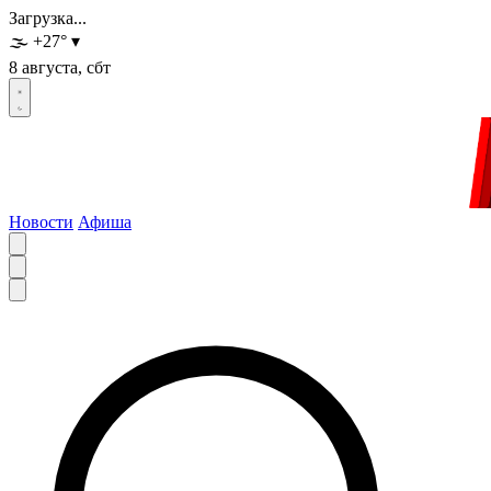
Загрузка...
🌫️
+27
°
▾
8 августа, сбт
Новости
Афиша