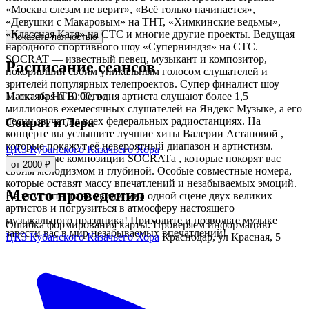
«Москва слезам не верит», «Всё только начинается»,
«Девушки с Макаровым» на ТНТ, «Химкинские ведьмы»,
«Классная Катя» на СТС и многие другие проекты. Ведущая
Показать полностью
народного спортивного шоу «Суперниндзя» на СТС.
SOCRAT — известный певец, музыкант и композитор,
Расписание сеансов
покоривший своим уникальным голосом слушателей и
зрителей популярных телепроектов. Супер финалист шоу
11 октября в 19:00, вс
Маска на НТВ. Сегодня артиста слушают более 1,5
миллионов ежемесячных слушателей на Яндекс Музыке, а его
песни звучат на всех федеральных радиостанциях. На
Сократ и Лера
концерте вы услышите лучшие хиты Валерии Астаповой ,
которые покажут её невероятный диапазон и артистизм.
ЦКЗ Кубанского Казачьего Хора
Уникальные композиции SOCRATа , которые покорят вас
от 2000 ₽
своим мелодизмом и глубиной. Особые совместные номера,
которые оставят массу впечатлений и незабываемых эмоций.
Место проведения
Не упустите шанс увидеть на одной сцене двух великих
артистов и погрузиться в атмосферу настоящего
музыкального праздника! Приходите и позвольте музыке
Ошибка формирования карты. Проверяем информацию
завести вас в мир незабываемых впечатлений!
ЦКЗ Кубанского Казачьего Хора
Краснодар, ул Красная, 5