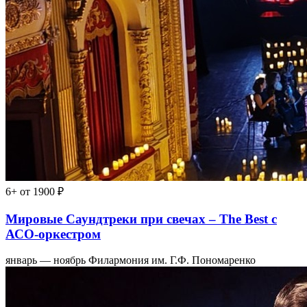
6+
от 1900 ₽
Мировые Саундтреки при свечах – The Best с
АСО-оркестром
январь — ноябрь
Филармония им. Г.Ф. Пономаренко