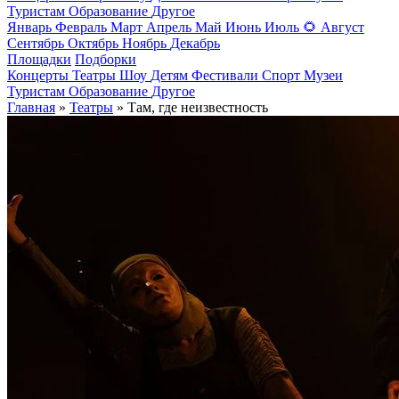
Туристам
Образование
Другое
Январь
Февраль
Март
Апрель
Май
Июнь
Июль
🌻
Август
Сентябрь
Октябрь
Ноябрь
Декабрь
Площадки
Подборки
Концерты
Театры
Шоу
Детям
Фестивали
Спорт
Музеи
Туристам
Образование
Другое
Главная
»
Театры
» Там, где неизвестность