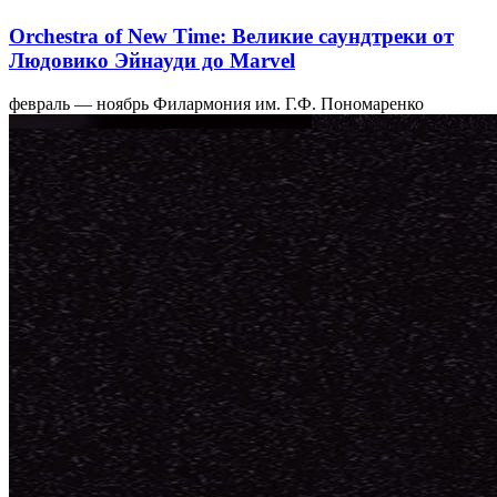
Orchestra of New Time: Великие саундтреки от
Людовико Эйнауди до Marvel
февраль — ноябрь
Филармония им. Г.Ф. Пономаренко