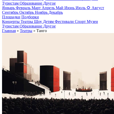
Туристам
Образование
Другое
Январь
Февраль
Март
Апрель
Май
Июнь
Июль
🌻
Август
Сентябрь
Октябрь
Ноябрь
Декабрь
Площадки
Подборки
Концерты
Театры
Шоу
Детям
Фестивали
Спорт
Музеи
Туристам
Образование
Другое
Главная
»
Театры
» Танго