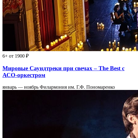
6+
от 1900 ₽
Мировые Саундтреки при свечах – The Best с
АСО-оркестром
январь — ноябрь
Филармония им. Г.Ф. Пономаренко