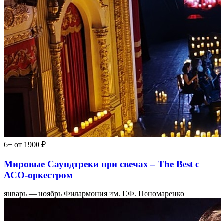
6+
от 1900 ₽
Мировые Саундтреки при свечах – The Best с
АСО-оркестром
январь — ноябрь
Филармония им. Г.Ф. Пономаренко