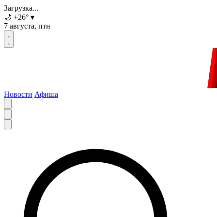
Загрузка...
🌙
+26
°
▾
7 августа, птн
Новости
Афиша