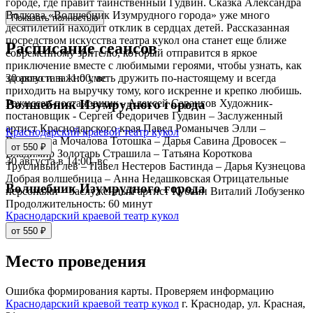
городе, где правит таинственный Гудвин. Сказка Александра
Волкова «Волшебник Изумрудного города» уже много
Показать полностью
десятилетий находит отклик в сердцах детей. Рассказанная
посредством искусства театра кукол она станет еще ближе
Расписание сеансов
современному зрителю, который отправится в яркое
приключение вместе с любимыми героями, чтобы узнать, как
30 августа в 11:00, вс
здорово и важно уметь дружить по-настоящему и всегда
приходить на выручку тому, кого искренне и крепко любишь.
Режиссер-постановщик - Алексей Сарангов Художник-
Волшебник Изумрудного города
постановщик - Сергей Федоричев Гудвин – Заслуженный
артист Краснодарского края Павел Романычев Элли –
Краснодарский краевой театр кукол
Валентина Мочалова Тотошка – Дарья Савина Дровосек –
от 550 ₽
Владимир Золотарь Страшила – Татьяна Короткова
30 августа в 14:00, вс
Трусливый лев – Павел Нестеров Бастинда – Дарья Кузнецова
Добрая волшебница – Анна Недашковская Отрицательные
Волшебник Изумрудного города
персонажи – Заслуженный артист Кубани Виталий Лобузенко
Продолжительность: 60 минут
Краснодарский краевой театр кукол
от 550 ₽
Место проведения
Ошибка формирования карты. Проверяем информацию
Краснодарский краевой театр кукол
г. Краснодар, ул. Красная,