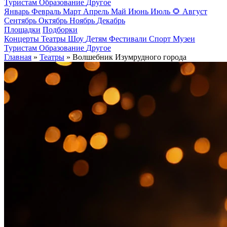
Туристам
Образование
Другое
Январь
Февраль
Март
Апрель
Май
Июнь
Июль
🌻
Август
Сентябрь
Октябрь
Ноябрь
Декабрь
Площадки
Подборки
Концерты
Театры
Шоу
Детям
Фестивали
Спорт
Музеи
Туристам
Образование
Другое
Главная
»
Театры
» Волшебник Изумрудного города