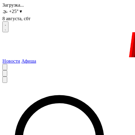
Загрузка...
🌫️
+25
°
▾
8 августа, сбт
Новости
Афиша