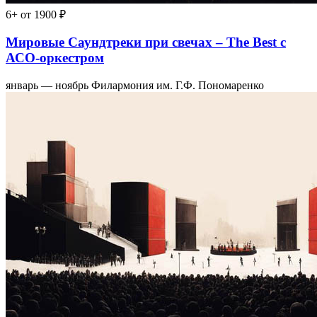
6+
от 1900 ₽
Мировые Саундтреки при свечах – The Best с
АСО-оркестром
январь — ноябрь
Филармония им. Г.Ф. Пономаренко