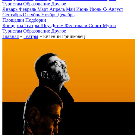
Туристам
Образование
Другое
Январь
Февраль
Март
Апрель
Май
Июнь
Июль
🌻
Август
Сентябрь
Октябрь
Ноябрь
Декабрь
Площадки
Подборки
Концерты
Театры
Шоу
Детям
Фестивали
Спорт
Музеи
Туристам
Образование
Другое
Главная
»
Театры
» Евгений Гришковец