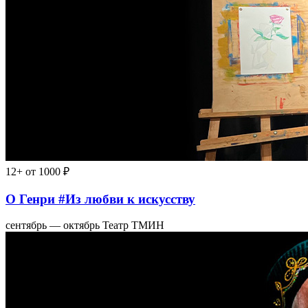
12+
от 1000 ₽
О Генри #Из любви к искусству
сентябрь — октябрь
Театр ТМИН