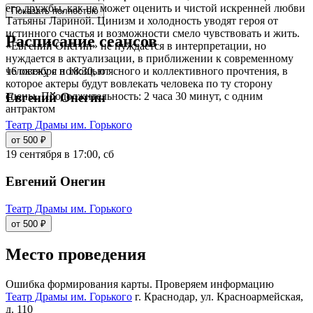
его дружбы, как не может оценить и чистой искренней любви
Показать полностью
Татьяны Лариной. Цинизм и холодность уводят героя от
истинного счастья и возможности смело чувствовать и жить.
Расписание сеансов
«Евгений Онегин» не нуждается в интерпретации, но
нуждается в актуализации, в приближении к современному
16 октября в 18:30, пт
человеку с помощью ясного и коллективного прочтения, в
которое актеры будут вовлекать человека по ту сторону
сцены. Продолжительность: 2 часа 30 минут, с одним
Евгений Онегин
антрактом
Театр Драмы им. Горького
от 500 ₽
19 сентября в 17:00, сб
Евгений Онегин
Театр Драмы им. Горького
от 500 ₽
Место проведения
Ошибка формирования карты. Проверяем информацию
Театр Драмы им. Горького
г. Краснодар, ул. Красноармейская,
д. 110