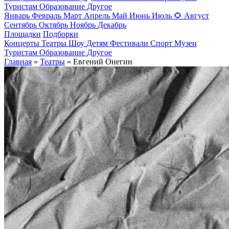
Туристам
Образование
Другое
Январь
Февраль
Март
Апрель
Май
Июнь
Июль
🌻
Август
Сентябрь
Октябрь
Ноябрь
Декабрь
Площадки
Подборки
Концерты
Театры
Шоу
Детям
Фестивали
Спорт
Музеи
Туристам
Образование
Другое
Главная
»
Театры
» Евгений Онегин