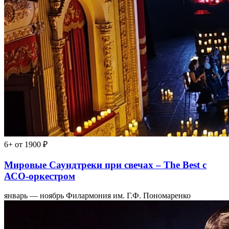
6+
от 1900 ₽
Мировые Саундтреки при свечах – The Best с
АСО-оркестром
январь — ноябрь
Филармония им. Г.Ф. Пономаренко