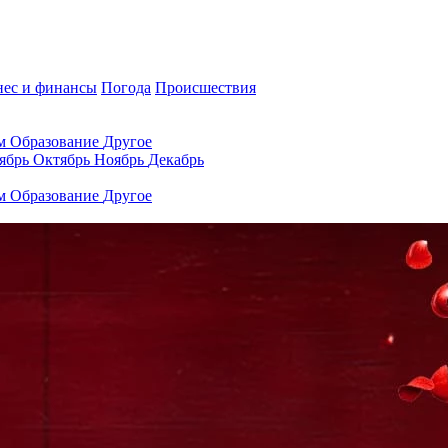
нес и финансы
Погода
Происшествия
ам
Образование
Другое
ябрь
Октябрь
Ноябрь
Декабрь
ам
Образование
Другое