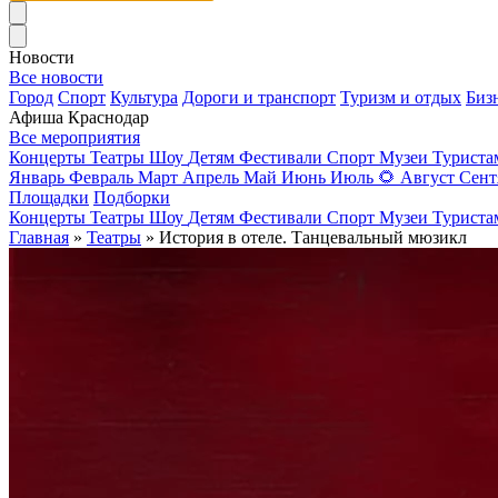
Новости
Все новости
Город
Спорт
Культура
Дороги и транспорт
Туризм и отдых
Биз
Афиша Краснодар
Все мероприятия
Концерты
Театры
Шоу
Детям
Фестивали
Спорт
Музеи
Турист
Январь
Февраль
Март
Апрель
Май
Июнь
Июль
🌻
Август
Сент
Площадки
Подборки
Концерты
Театры
Шоу
Детям
Фестивали
Спорт
Музеи
Турист
Главная
»
Театры
» История в отеле. Танцевальный мюзикл