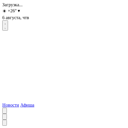
Загрузка...
☀️
+26
°
▾
6 августа, чтв
Новости
Афиша