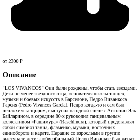
от 2300 ₽
Описание
"LOS VIVANCOS" Они были рождены, чтобы стать звездами.
Дети не менее звездного отца, основателя школы танцев,
музыки и боевых искусств в Барселоне, Педро Виванкоса
Гарсия (Pedro Vivancos García). Педро когда-то и сам был
неплохим танцором, выступал на одной сцене с Антонио Эль
Байларином, в середине 80-х руководил танцевальным
коллективом «Рашимура» (Raschimura), который представлял
собой симбиоз танца, фламенко, музыки, восточных
единоборств и карате. Наравне со взрослыми в группе
выступали дети: любвеобильный Педро Виванкос был женат