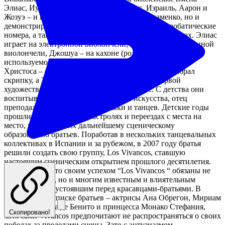
Элиас, Иуда, Джошуа (Иосиф), Христос, Израиль, Аарон и
Жозуэ – и научил их не только танцевать фламенко, но и
демонстрировать на сцене боевые искусства, акробатические
номера, а также играть на музыкальных инструментах. Элиас
играет на электронной виолончели, Иуда – на пятиструнной
виолончели, Джошуа – на кахоне (род перкуссии,
используемой исполнителями фламенко). Инструмент
Христоса – саксофон, Израиля – флейта, Аарон выбрал
скрипку, а Жозуэ – клавишные. Семья была первой
художественной школой братьев Виванкос. С детства они
воспитывались в атмосфере любви и искусства, отец
преподал им первые уроки музыки и танцев. Детские годы
прошли в непрерывных гастролях и переездах с места на
место, послуживших дальнейшему сценическому
образованию братьев. Поработав в нескольких танцевальных
коллективах в Испании и за рубежом, в 2007 году братья
решили создать свою группу, Los Vivancos, ставшую
настоящим сценическим открытием прошлого десятилетия.
Ходят слухи, что своим успехом “Los Vivancos “ обязаны не
только таланту, но и многим известным и влиятельным
женщинам, не устоявшим перед красавцами-братьями. В
донжуанском списке братьев – актрисы Ана Обрегон, Мириам
Санчес, Аранча де Бенито и принцесса Монако Стефания,
Скопировано!
хотя сами Vivancos предпочитают не распространяться о своих
победах за пределами сцены. Зато с энтузиазмом