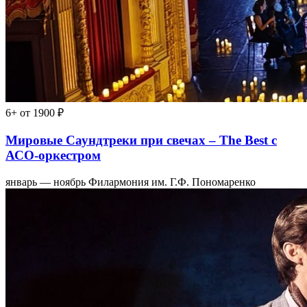
6+
от 1900 ₽
Мировые Саундтреки при свечах – The Best с
АСО-оркестром
январь — ноябрь
Филармония им. Г.Ф. Пономаренко