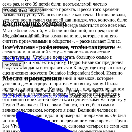
семь раз, и его 39 детей были неотъемлемой частью
необычного танцевального проекта. Пресса того времени
Показать полностью
называла группу Vivancos не иначе как секта. Поговаривали,
что отец воспитывал сыновей как ниндзя, что, конечно, было
Расписание сеансов
не более, чем домыслы. «Отец всегда заботился обо всех нас.
Мы не были сектой, мы были необычной, но прекрасной
18 декабря в 19:00, пт
семьей, выходившей за рамки канонов, которые принято
считать приемлемыми в обществе», – рассказывает Элиас,
старший из братьев. «Рашимура» находилась в Европе под
Los Vivancos - рожденные, чтобы танцевать
следствием, причиной чему – мелкие экономические
преступления. Чтобы не подвергать большую семью и
ЦКЗ Кубанского Казачьего Хора
танцевальный коллектив риску, Педро Виванкос предпочел
от 2300 ₽
собрать чемоданы и отправиться в Канаду, где открыл школу
сценических искусств Quantico Independent School. Именно
Место проведения
там его сыновья набрались знаний и навыков, которые
успешно демонстрируют зрителям по всему миру. Школа
получила признание в Канаде, была на привилегированном
Ошибка формирования карты. Проверяем информацию
положении, в частности потому, что многие полицейские
ЦКЗ Кубанского Казачьего Хора
Краснодар, ул Красная, 5
отправили своих детей обучаться сценическому мастерству у
Педро Виванкоса. По словам Элиаса, «отец был самым
великим человеком, которого я знал. Великий человек и
отличный отец, наш идол и пример для подражания. Он был
истинным гением, намного опередившим свое время». Группа
Los Vivancos – это семь братьев, сыновья четырех из семи жен
Виванкоса-старшего. Отец дал детям библейские имена –