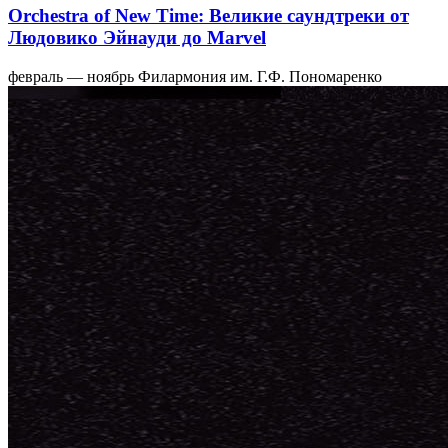
Orchestra of New Time: Великие саундтреки от
Людовико Эйнауди до Marvel
февраль — ноябрь
Филармония им. Г.Ф. Пономаренко