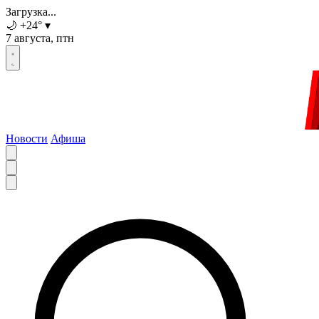
Загрузка...
🌙
+24
°
▾
7 августа, птн
Новости
Афиша