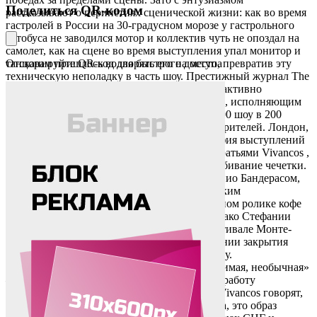
Поделиться QR-кодом
рассказывают о перипетиях сценической жизни: как во время
гастролей в России на 30-градусном морозе у гастрольного
автобуса не заводился мотор и коллектив чуть не опоздал на
самолет, как на сцене во время выступления упал монитор и
танцорам пришлось водворять его на место, превратив эту
Отсканируйте QR-код для быстрого доступа
техническую неполадку в часть шоу. Престижный журнал The
New Yorker Magazine назвал группу «самым активно
гастролирующим современным коллективом, исполняющим
фламенко»: Los Vicancos отработали более 900 шоу в 200
городах по всему миру, собрав почти 2 млн зрителей. Лондон,
Нью-Йорк, Катар – далеко не полная география выступлений
коллектива. В числе трофеев, полученных братьями Vivancos ,
премия Гиннесса за самое быстрое в мире отбивание чечетки.
Коллектив выступал на одной сцене с Антонио Бандерасом,
Милен Фармер, Дортмундским и Будапештским
симфоническим оркестром, снялся в рекламном ролике кофе
Nespresso. По приглашению принцессы Монако Стефании
“Los Vivancos” участвовали в Цирковом фестивале Монте-
Карло, а также принимали участие в церемонии закрытия
Зимних Олимпийских игр в Сочи в 2014 году.
«Революционная, инновационная, неповторимая, необычная»
– такими определениями наделили критики работу
танцевального коллектива. Сами же братья Vivancos говорят,
что их искусство – больше чем просто работа, это образ