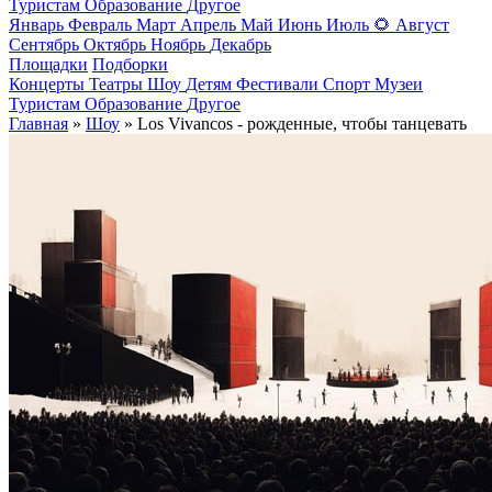
Туристам
Образование
Другое
Январь
Февраль
Март
Апрель
Май
Июнь
Июль
🌻
Август
Сентябрь
Октябрь
Ноябрь
Декабрь
Площадки
Подборки
Концерты
Театры
Шоу
Детям
Фестивали
Спорт
Музеи
Туристам
Образование
Другое
Главная
»
Шоу
» Los Vivancos - рожденные, чтобы танцевать