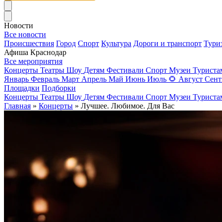
Новости
Все новости
Происшествия
Город
Спорт
Культура
Дороги и транспорт
Тури
Афиша Краснодар
Все мероприятия
Концерты
Театры
Шоу
Детям
Фестивали
Спорт
Музеи
Турист
Январь
Февраль
Март
Апрель
Май
Июнь
Июль
🌻
Август
Сент
Площадки
Подборки
Концерты
Театры
Шоу
Детям
Фестивали
Спорт
Музеи
Турист
Главная
»
Концерты
» Лучшее. Любимое. Для Вас