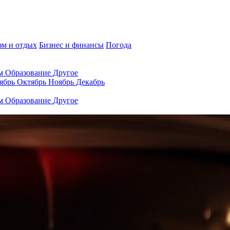
зм и отдых
Бизнес и финансы
Погода
ам
Образование
Другое
ябрь
Октябрь
Ноябрь
Декабрь
ам
Образование
Другое