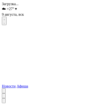
Загрузка...
☁️
+27
°
▾
9 августа, вск
Новости
Афиша