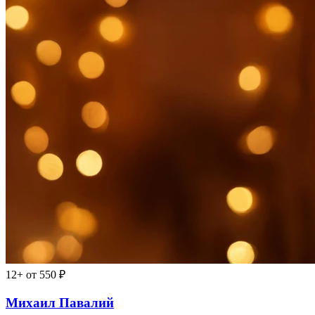
12+
от 550 ₽
Михаил Павалий