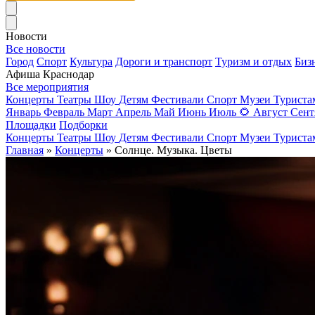
Новости
Все новости
Город
Спорт
Культура
Дороги и транспорт
Туризм и отдых
Биз
Афиша Краснодар
Все мероприятия
Концерты
Театры
Шоу
Детям
Фестивали
Спорт
Музеи
Турист
Январь
Февраль
Март
Апрель
Май
Июнь
Июль
🌻
Август
Сент
Площадки
Подборки
Концерты
Театры
Шоу
Детям
Фестивали
Спорт
Музеи
Турист
Главная
»
Концерты
» Солнце. Музыка. Цветы