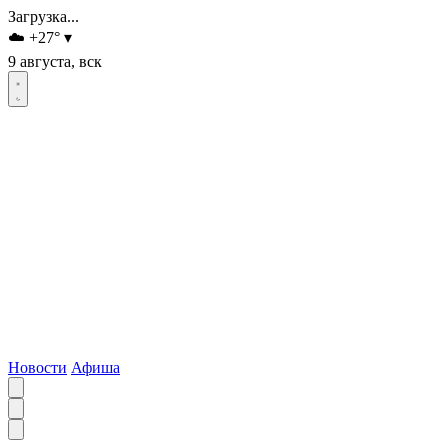
Загрузка...
☁️
+27
°
▾
9 августа, вск
Новости
Афиша