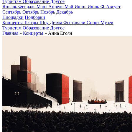
Туристам
Образование
Другое
Январь
Февраль
Март
Апрель
Май
Июнь
Июль
🌻
Август
Сентябрь
Октябрь
Ноябрь
Декабрь
Площадки
Подборки
Концерты
Театры
Шоу
Детям
Фестивали
Спорт
Музеи
Туристам
Образование
Другое
Главная
»
Концерты
» Анна Егоян