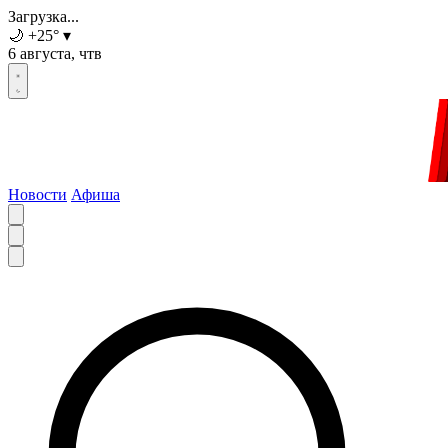
Загрузка...
🌙
+25
°
▾
6 августа, чтв
Новости
Афиша