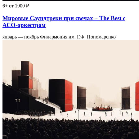
6+
от 1900 ₽
Мировые Саундтреки при свечах – The Best с
АСО-оркестром
январь — ноябрь
Филармония им. Г.Ф. Пономаренко