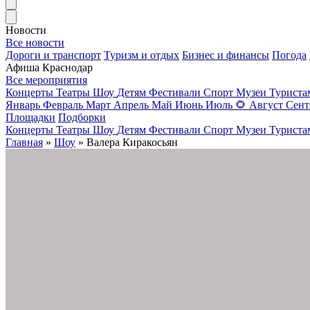
Новости
Все новости
Дороги и транспорт
Туризм и отдых
Бизнес и финансы
Погода
Афиша Краснодар
Все мероприятия
Концерты
Театры
Шоу
Детям
Фестивали
Спорт
Музеи
Турист
Январь
Февраль
Март
Апрель
Май
Июнь
Июль
🌻
Август
Сент
Площадки
Подборки
Концерты
Театры
Шоу
Детям
Фестивали
Спорт
Музеи
Турист
Главная
»
Шоу
» Валера Киракосьян