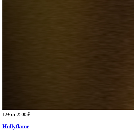
12+
от 2500 ₽
Hollyflame