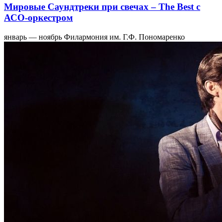
Мировые Саундтреки при свечах – The Best с
АСО-оркестром
январь — ноябрь
Филармония им. Г.Ф. Пономаренко