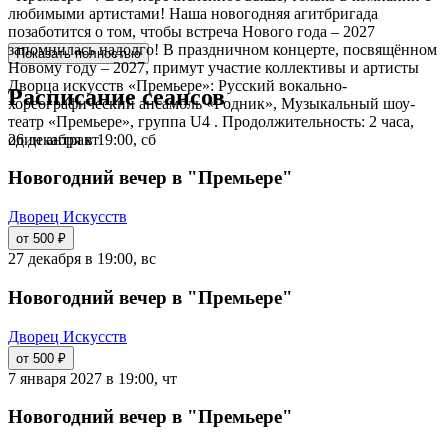
любимыми артистами! Наша новогодняя агитбригада
позаботится о том, чтобы встреча Нового года – 2027
запомнилась надолго! В праздничном концерте, посвящённом
Показать полностью
Новому году – 2027, примут участие коллективы и артисты
Дворца искусств «Премьере»: Русский вокально-
Расписание сеансов
хореографический ансамбль «Родник», Музыкальный шоу-
театр «Премьере», группа U4 . Продолжительность: 2 часа,
26 декабря в 19:00, сб
один антракт
Новогодний вечер в "Премьере"
Дворец Искусств
от 500 ₽
27 декабря в 19:00, вс
Новогодний вечер в "Премьере"
Дворец Искусств
от 500 ₽
7 января 2027 в 19:00, чт
Новогодний вечер в "Премьере"