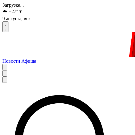
Загрузка...
☁️
+27
°
▾
9 августа, вск
Новости
Афиша