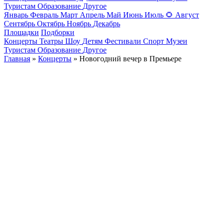
Туристам
Образование
Другое
Январь
Февраль
Март
Апрель
Май
Июнь
Июль
🌻
Август
Сентябрь
Октябрь
Ноябрь
Декабрь
Площадки
Подборки
Концерты
Театры
Шоу
Детям
Фестивали
Спорт
Музеи
Туристам
Образование
Другое
Главная
»
Концерты
» Новогодний вечер в Премьере