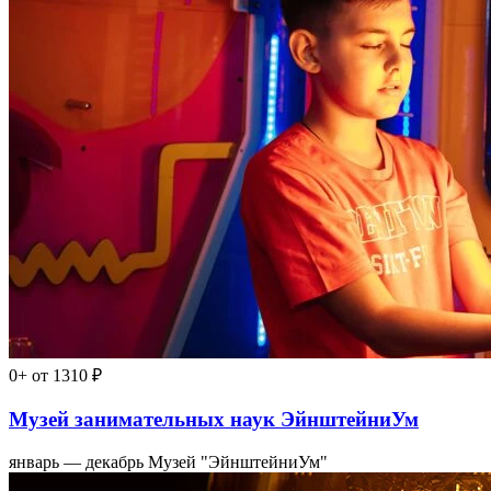
0+
от 1310 ₽
Музей занимательных наук ЭйнштейниУм
январь — декабрь
Музей "ЭйнштейниУм"