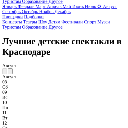
Туристам
Образование
Другое
Январь
Февраль
Март
Апрель
Май
Июнь
Июль
🌻
Август
Сентябрь
Октябрь
Ноябрь
Декабрь
Площадки
Подборки
Концерты
Театры
Шоу
Детям
Фестивали
Спорт
Музеи
Туристам
Образование
Другое
Лучшие детские спектакли в
Краснодаре
Август
Август
08
Сб
09
Вс
10
Пн
11
Вт
12