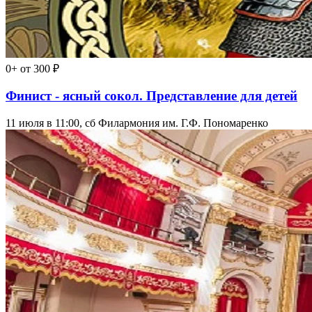
0+
от 300 ₽
Финист - ясный сокол. Представление для детей
11 июля в 11:00, сб
Филармония им. Г.Ф. Пономаренко