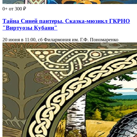
0+
от 300 ₽
Тайна Синей пантеры. Сказка-мюзикл ГКРНО
"Виртуозы Кубани"
20 июня в 11:00, сб
Филармония им. Г.Ф. Пономаренко